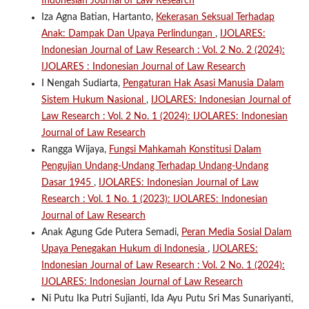
Indonesian Journal of Law Research
Iza Agna Batian, Hartanto,
Kekerasan Seksual Terhadap
Anak: Dampak Dan Upaya Perlindungan
,
IJOLARES:
Indonesian Journal of Law Research : Vol. 2 No. 2 (2024):
IJOLARES : Indonesian Journal of Law Research
I Nengah Sudiarta,
Pengaturan Hak Asasi Manusia Dalam
Sistem Hukum Nasional
,
IJOLARES: Indonesian Journal of
Law Research : Vol. 2 No. 1 (2024): IJOLARES: Indonesian
Journal of Law Research
Rangga Wijaya,
Fungsi Mahkamah Konstitusi Dalam
Pengujian Undang-Undang Terhadap Undang-Undang
Dasar 1945
,
IJOLARES: Indonesian Journal of Law
Research : Vol. 1 No. 1 (2023): IJOLARES: Indonesian
Journal of Law Research
Anak Agung Gde Putera Semadi,
Peran Media Sosial Dalam
Upaya Penegakan Hukum di Indonesia
,
IJOLARES:
Indonesian Journal of Law Research : Vol. 2 No. 1 (2024):
IJOLARES: Indonesian Journal of Law Research
Ni Putu Ika Putri Sujianti, Ida Ayu Putu Sri Mas Sunariyanti,