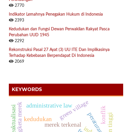
2770
Indikator Lemahnya Penegakan Hukum di Indonesia
2393
Kedudukan dan Fungsi Dewan Perwakilan Rakyat Pasca
Perubahan UUD 1945
2292
Rekonstruksi Pasal 27 Ayat (3) UU ITE Dan Implikasinya
Terhadap Kebebasan Berpendapat Di Indonesia
2069
KEYWORDS
green village
sengketa merek
administrative law
reaktualisasi
konflik
peraturan
kedudukan
merek terkenal