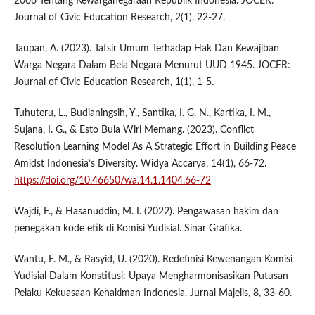
2006 Tentang Kewarganegaraan Republik Indonesia. JOCER:
Journal of Civic Education Research, 2(1), 22-27.
Taupan, A. (2023). Tafsir Umum Terhadap Hak Dan Kewajiban
Warga Negara Dalam Bela Negara Menurut UUD 1945. JOCER:
Journal of Civic Education Research, 1(1), 1-5.
Tuhuteru, L., Budianingsih, Y., Santika, I. G. N., Kartika, I. M.,
Sujana, I. G., & Esto Bula Wiri Memang. (2023). Conflict
Resolution Learning Model As A Strategic Effort in Building Peace
Amidst Indonesia’s Diversity. Widya Accarya, 14(1), 66-72.
https://doi.org/10.46650/wa.14.1.1404.66-72
Wajdi, F., & Hasanuddin, M. I. (2022). Pengawasan hakim dan
penegakan kode etik di Komisi Yudisial. Sinar Grafika.
Wantu, F. M., & Rasyid, U. (2020). Redefinisi Kewenangan Komisi
Yudisial Dalam Konstitusi: Upaya Mengharmonisasikan Putusan
Pelaku Kekuasaan Kehakiman Indonesia. Jurnal Majelis, 8, 33-60.