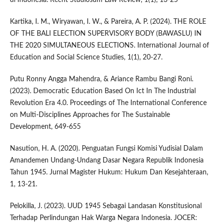
di Indonesia. Recht Studiosum Law Review, 1(1), 13-25
Kartika, I. M., Wiryawan, I. W., & Pareira, A. P. (2024). THE ROLE
OF THE BALI ELECTION SUPERVISORY BODY (BAWASLU) IN
THE 2020 SIMULTANEOUS ELECTIONS. International Journal of
Education and Social Science Studies, 1(1), 20-27.
Putu Ronny Angga Mahendra, & Ariance Rambu Bangi Roni.
(2023). Democratic Education Based On Ict In The Industrial
Revolution Era 4.0. Proceedings of The International Conference
on Multi-Disciplines Approaches for The Sustainable
Development, 649-655
Nasution, H. A. (2020). Penguatan Fungsi Komisi Yudisial Dalam
Amandemen Undang-Undang Dasar Negara Republik Indonesia
Tahun 1945. Jurnal Magister Hukum: Hukum Dan Kesejahteraan,
1, 13-21.
Pelokilla, J. (2023). UUD 1945 Sebagai Landasan Konstitusional
Terhadap Perlindungan Hak Warga Negara Indonesia. JOCER: