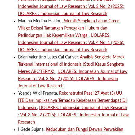
Indonesian Journal of Law Research : Vol. 3 No. 2 (2025):
IJOLARES : Indonesian Journal of Law Research
Marsha Merlina Hakim,
Polemik Sengketa Lahan Green
Village Bekasi Tantangan Penegakan Hukum dan
Perlindungan Hak Kepemilikan Warga
,
IJOLARES:
Indonesian Journal of Law Research : Vol. 4 No. 1 (2026):
IJOLARES : Indonesian Journal of Law Research
Brian Valentino Lates Cal Cariver,
Analisis Sengketa Merek
Terkenal Internasional di Indonesia (Studi Kasus Sengketa
Merek ARC’TERYX)
,
IJOLARES: Indonesian Journal of Law
Research : Vol. 3 No. 2 (2025): IJOLARES : Indonesian
Journal of Law Research
Yoanda Widi Pranata,
Rekonstruksi Pasal 27 Ayat (3) UU
ITE Dan Implikasinya Terhadap Kebebasan Berpendapat Di
Indonesia
,
IJOLARES: Indonesian Journal of Law Research
: Vol. 3 No. 2 (2025): IJOLARES : Indonesian Journal of Law
Research
I Gede Sujana,
Kedudukan dan Fungsi Dewan Perwakilan