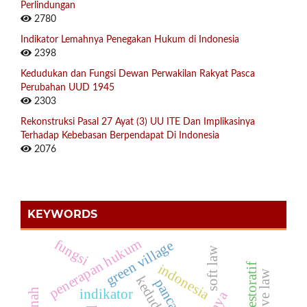
Perlindungan
2780
Indikator Lemahnya Penegakan Hukum di Indonesia
2398
Kedudukan dan Fungsi Dewan Perwakilan Rakyat Pasca
Perubahan UUD 1945
2303
Rekonstruksi Pasal 27 Ayat (3) UU ITE Dan Implikasinya
Terhadap Kebebasan Berpendapat Di Indonesia
2076
KEYWORDS
penerapan hukum
fungsi
green village
soft law
indonesia
kedudukan
pancasila
indikator