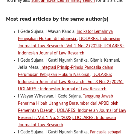
You may also
start an advanced similarity search
for this article.
Most read articles by the same author(s)
I Gede Sujana, I Wayan Kandia,
Indikator Lemahnya
Penegakan Hukum di Indonesia
,
IJOLARES: Indonesian
Journal of Law Research : Vol. 2 No. 2 (2024): IJOLARES :
Indonesian Journal of Law Research
I Gede Sujana, I Gusti Ngurah Santika, Gitania Karmani,
Jetlia Mesa,
Integrasi Prinsip-Prinsip Pancasila dalam
Perumusan Kebijakan Hukum Nasional
,
IJOLARES:
Indonesian Journal of Law Research : Vol. 3 No. 2 (2025):
IJOLARES : Indonesian Journal of Law Research
I Wayan Wiryawan, I Gede Sujana,
Tanggung Jawab
Penerima Hibah Uang yang Bersumber dari APBD oleh
Pemerintah Daerah
,
IJOLARES: Indonesian Journal of Law
Research : Vol. 1 No. 2 (2023): IJOLARES: Indonesian
Journal of Law Research
I Gede Sujana, I Gusti Ngurah Santika,
Pancasila sebagai