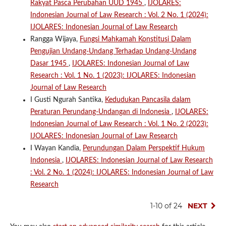
Rakyat Pasca Perubahan UUD 1945
,
IJOLARES:
Indonesian Journal of Law Research : Vol. 2 No. 1 (2024):
IJOLARES: Indonesian Journal of Law Research
Rangga Wijaya,
Fungsi Mahkamah Konstitusi Dalam
Pengujian Undang-Undang Terhadap Undang-Undang
Dasar 1945
,
IJOLARES: Indonesian Journal of Law
Research : Vol. 1 No. 1 (2023): IJOLARES: Indonesian
Journal of Law Research
I Gusti Ngurah Santika,
Kedudukan Pancasila dalam
Peraturan Perundang-Undangan di Indonesia
,
IJOLARES:
Indonesian Journal of Law Research : Vol. 1 No. 2 (2023):
IJOLARES: Indonesian Journal of Law Research
I Wayan Kandia,
Perundungan Dalam Perspektif Hukum
Indonesia
,
IJOLARES: Indonesian Journal of Law Research
: Vol. 2 No. 1 (2024): IJOLARES: Indonesian Journal of Law
Research
1-10 of 24
NEXT