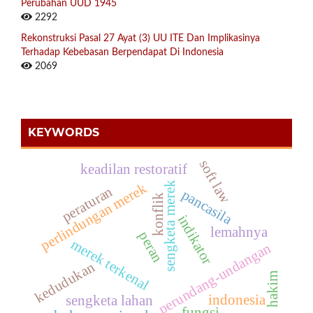
Perubahan UUD 1945
2292
Rekonstruksi Pasal 27 Ayat (3) UU ITE Dan Implikasinya
Terhadap Kebebasan Berpendapat Di Indonesia
2069
KEYWORDS
soft law
keadilan restoratif
sengketa merek
perlindungan merek
peraturan
pancasila
konflik
indikator
lemahnya
peran
merek terkenal
perundang-undangan
kedudukan
hakim
indonesia
sengketa lahan
fungsi