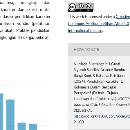
uannya, mengkaji dan
i karakter dan akhlak mulia,
andasan pendidikan karakter
This work is licensed under a
Creative
landasan yuridis (peraturan
Commons Attribution-ShareAlike 4.0
arakat). Praktek pendidikan
International License
.
ngkungan keluarga, sekolah,
HOW TO CITE
Ni Made Suarningsih, I Gusti
Ngurah Santika, Ariance Rambu
Bangi Roni, & Rai Jaya Kristiana.
(2024). Pendidikan Karakter Di
Indonesia Dalam Berbagai
Perspektif (Definisi, Tujuan,
Landasan dan Prakteknya).
JOCER:
Journal of Civic Education Research
2
(2), 61-73.
https://doi.org/10.60153/jocer.v2
2.100