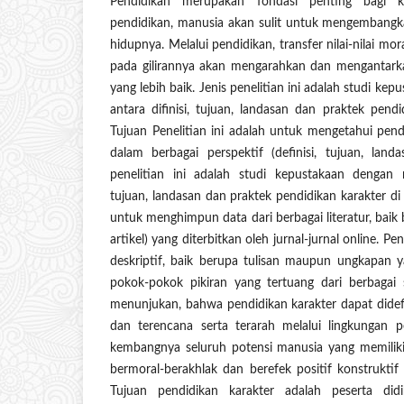
Pendidikan merupakan fondasi penting bagi k
pendidikan, manusia akan sulit untuk mengembangk
hidupnya. Melalui pendidikan, transfer nilai-nilai mor
pada gilirannya akan mengarahkan dan mengantar
yang lebih baik. Jenis penelitian ini adalah studi 
antara difinisi, tujuan, landasan dan praktek pendi
Tujuan Penelitian ini adalah untuk mengetahui pend
dalam berbagai perspektif (definisi, tujuan, land
penelitian ini adalah studi kepustakaan dengan 
tujuan, landasan dan praktek pendidikan karakter di 
untuk menghimpun data dari berbagai literatur, baik b
artikel) yang diterbitkan oleh jurnal-jurnal online. Pe
deskriptif, baik berupa tulisan maupun ungkapan y
pokok-pokok pikiran yang tertuang dari berbagai s
menunjukan, bahwa pendidikan karakter dapat didefi
dan terencana serta terarah melalui lingkungan
kembangnya seluruh potensi manusia yang memiliki
bermoral-berakhlak dan berefek positif konstrukti
Tujuan pendidikan karakter adalah peserta di