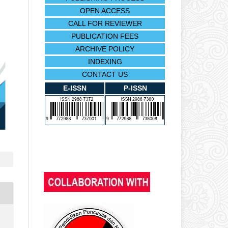
OPEN ACCESS
CALL FOR REVIEWER
PUBLICATION FEES
ARCHIVE POLICY
INDEXING
CONTACT US
E-ISSN
P-ISSN