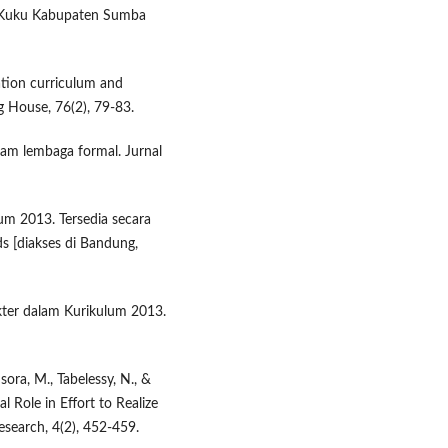
u Kuku Kabupaten Sumba
ation curriculum and
g House, 76(2), 79-83.
alam lembaga formal. Jurnal
lum 2013. Tersedia secara
ads [diakses di Bandung,
kter dalam Kurikulum 2013.
sora, M., Tabelessy, N., &
al Role in Effort to Realize
esearch, 4(2), 452-459.