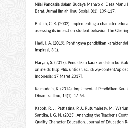
Nilai Pancasila dalam Budaya Mana’o di Desa Man
Barat. Jurnal Ilmiah Ilmu Sosial, 8(1), 109-117.
Bulach, C. R. (2002). Implementing a character educ
assessing its impact on student behavior. The Clearin
Hadi, I. A. (2019). Pentingnya pendidikan karakter d
Inspirasi, 3(1).
Haryati, S. (2017). Pendidikan karakter dalam kuriku
online di: http://lib. untidar. ac. id/wp-content/uplo
Indonesia: 17 Maret 2017].
Kaimuddin, K. (2014). Implementasi Pendidikan Kara
Dinamika Ilmu, 14(1), 47-64.
Kapoh, R. J., Pattiasina, P. J., Rutumalessy, M., Wariun
Santika, I. G. N. (2023). Analyzing the Teacher's Centr
Quality Character Education. Journal of Education R