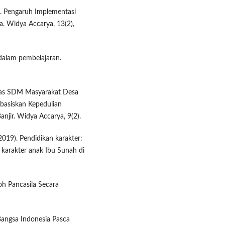
22). Pengaruh Implementasi
a. Widya Accarya, 13(2),
 dalam pembelajaran.
litas SDM Masyarakat Desa
basiskan Kepedulian
jir. Widya Accarya, 9(2).
(2019). Pendidikan karakter:
karakter anak Ibu Sunah di
oh Pancasila Secara
 Bangsa Indonesia Pasca