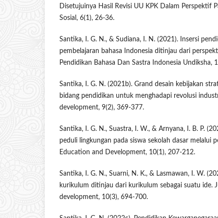
Disetujuinya Hasil Revisi UU KPK Dalam Perspektif Pa
Sosial, 6(1), 26-36.
Santika, I. G. N., & Sudiana, I. N. (2021). Insersi pend
pembelajaran bahasa Indonesia ditinjau dari perspekti
Pendidikan Bahasa Dan Sastra Indonesia Undiksha, 1
Santika, I. G. N. (2021b). Grand desain kebijakan str
bidang pendidikan untuk menghadapi revolusi industr
development, 9(2), 369-377.
Santika, I. G. N., Suastra, I. W., & Arnyana, I. B. P. 
peduli lingkungan pada siswa sekolah dasar melalui p
Education and Development, 10(1), 207-212.
Santika, I. G. N., Suarni, N. K., & Lasmawan, I. W. (2
kurikulum ditinjau dari kurikulum sebagai suatu ide.
development, 10(3), 694-700.