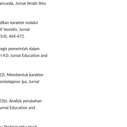
ncasila. Jurnal Ilmiah Ilmu
idikan karakter melalui
f teoretis. Jurnal
1(4), 464-472.
ategis pemerintah dalam
i 4.0. Jurnal Education and
(2022). Membentuk karakter
embelajaran ipa. Jurnal
022b). Analisis perubahan
 Jurnal Education and