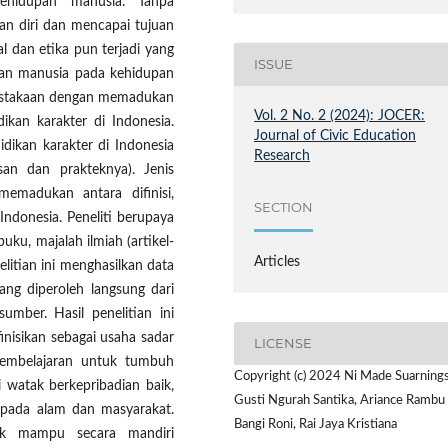
ehidupan manusia. Tanpa
an diri dan mencapai tujuan
al dan etika pun terjadi yang
ISSUE
kan manusia pada kehidupan
kepustakaan dengan memadukan
Vol. 2 No. 2 (2024): JOCER:
dikan karakter di Indonesia.
Journal of Civic Education
idikan karakter di Indonesia
Research
asan dan prakteknya). Jenis
memadukan antara difinisi,
SECTION
Indonesia. Peneliti berupaya
uku, majalah ilmiah (artikel-
Articles
nelitian ini menghasilkan data
ang diperoleh langsung dari
umber. Hasil penelitian ini
nisikan sebagai usaha sadar
LICENSE
 pembelajaran untuk tumbuh
Copyright (c) 2024 Ni Made Suarningsi
 watak berkepribadian baik,
Gusti Ngurah Santika, Ariance Rambu
f pada alam dan masyarakat.
Bangi Roni, Rai Jaya Kristiana
dik mampu secara mandiri