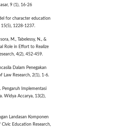
sar, 9 (1), 16-26
del for character education
, 15(5), 1228-1237.
sora, M., Tabelessy, N., &
al Role in Effort to Realize
esearch, 4(2), 452-459.
Pancasila Dalam Penegakan
 Law Research, 2(1), 1-6.
22). Pengaruh Implementasi
a. Widya Accarya, 13(2),
Dengan Landasan Komponen
 Civic Education Research,