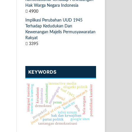
Hak Warga Negara Indonesia
4900
Implikasi Perubahan UUD 1945
Terhadap Kedudukan Dan
Kewenangan Majelis Permusyawaratan
Rakyat
3395
KEYWORDS
interactive media
disinformasi
integrasi nasional
pendidikan karakter
interest in learning
oligarki politik
membangun
uud 1945
kesadaran
indonesia
jocer: journal of civic education research
moral
bela negara
karakter
peran
demokrasi
guru
perspektif
tafsir umum
hak dan kewajiban
google sites
partai politik
tantangan demokratisasi