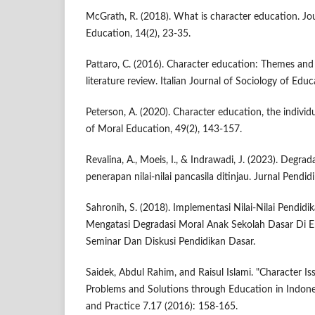
McGrath, R. (2018). What is character education. Jo
Education, 14(2), 23-35.
Pattaro, C. (2016). Character education: Themes and
literature review. Italian Journal of Sociology of Educ
Peterson, A. (2020). Character education, the individu
of Moral Education, 49(2), 143-157.
Revalina, A., Moeis, I., & Indrawadi, J. (2023). Degra
penerapan nilai-nilai pancasila ditinjau. Jurnal Pendid
Sahronih, S. (2018). Implementasi Nilai-Nilai Pendid
Mengatasi Degradasi Moral Anak Sekolah Dasar Di Era
Seminar Dan Diskusi Pendidikan Dasar.
Saidek, Abdul Rahim, and Raisul Islami. "Character Is
Problems and Solutions through Education in Indones
and Practice 7.17 (2016): 158-165.