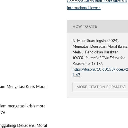
Commons Attribution-ShareAlike 4.0
International License
.
HOW TO CITE
Ni Made Suarningsih. (2024).
Mengatasi Degradasi Moral Bangs
Melalui Pendidikan Karakter.
JOCER: Journal of Civic Education
Research
,
2
(1), 1-7.
https://doi.org/10.60153/jocer.v2
1.47
MORE CITATION FORMATS
lam Mengatasi Krisis Moral
alam mengatasi krisis moral
-76.
nggulangi Dekadensi Moral