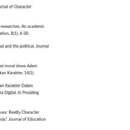
urnal of Character
 researches. An academic
ation, 8(1), 6-30.
al and the political. Journal
dasi moral siswa dalam
ikan Karakter, 14(1).
ikan Karakter Dalam
 Digital. In Prosiding
sues: Reality Character
ia." Journal of Education