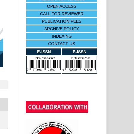
OPEN ACCESS
CALL FOR REVIEWER
PUBLICATION FEES
ARCHIVE POLICY
INDEXING
CONTACT US
E-ISSN
P-ISSN