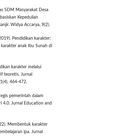
litas SDM Masyarakat Desa
basiskan Kepedulian
jir. Widya Accarya, 9(2).
(2019). Pendidikan karakter:
karakter anak Ibu Sunah di
idikan karakter melalui
f teoretis. Jurnal
1(4), 464-472.
ategis pemerintah dalam
i 4.0. Jurnal Education and
(2022). Membentuk karakter
embelajaran ipa. Jurnal