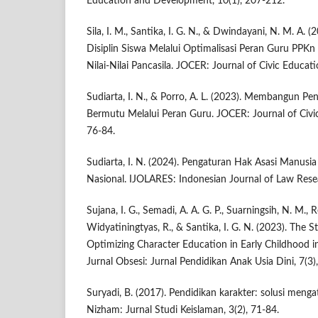
Education and Development, 10(1), 207-212.
Sila, I. M., Santika, I. G. N., & Dwindayani, N. M. A.
Disiplin Siswa Melalui Optimalisasi Peran Guru PPKn
Nilai-Nilai Pancasila. JOCER: Journal of Civic Educat
Sudiarta, I. N., & Porro, A. L. (2023). Membangun Pe
Bermutu Melalui Peran Guru. JOCER: Journal of Civic
76-84.
Sudiarta, I. N. (2024). Pengaturan Hak Asasi Manu
Nasional. IJOLARES: Indonesian Journal of Law Resea
Sujana, I. G., Semadi, A. A. G. P., Suarningsih, N. M., 
Widyatiningtyas, R., & Santika, I. G. N. (2023). The St
Optimizing Character Education in Early Childhood i
Jurnal Obsesi: Jurnal Pendidikan Anak Usia Dini, 7(3
Suryadi, B. (2017). Pendidikan karakter: solusi mengat
Nizham: Jurnal Studi Keislaman, 3(2), 71-84.