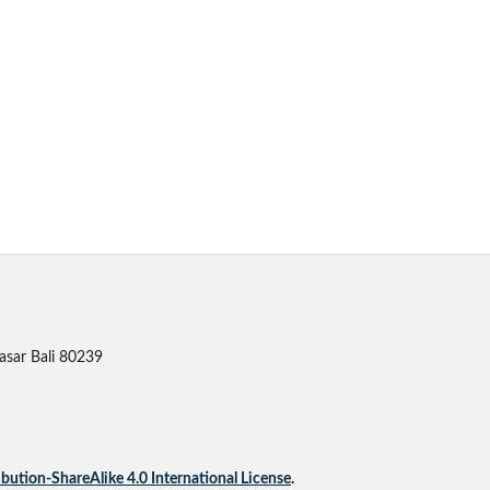
asar Bali 80239
ution-ShareAlike 4.0 International License
.