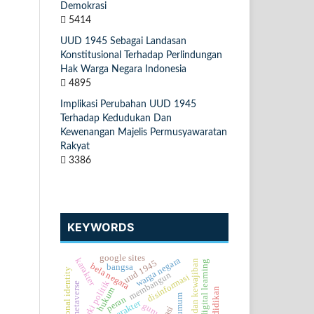
Demokrasi
5414
UUD 1945 Sebagai Landasan
Konstitusional Terhadap Perlindungan
Hak Warga Negara Indonesia
4895
Implikasi Perubahan UUD 1945
Terhadap Kedudukan Dan
Kewenangan Majelis Permusyawaratan
Rakyat
3386
KEYWORDS
google sites
warga negara
karakter
hak dan kewajiban
uud 1945
digital learning
bela negara
bangsa
national identity
membangun
disinformasi
oligarki politik
metaverse
hukum
pendidikan
peran
guru